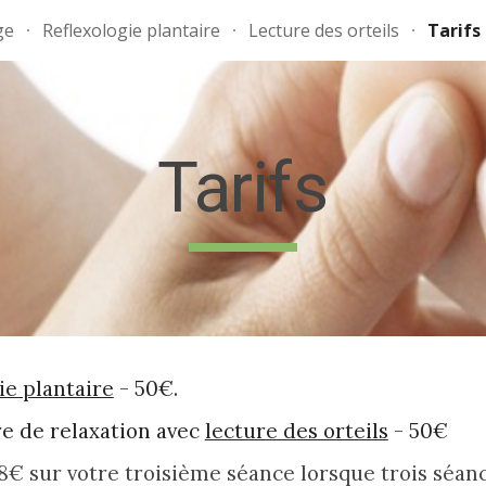
ge
Reflexologie plantaire
Lecture des orteils
Tarifs
ip to main content
Skip to navigat
Tarifs
ie plantaire
- 50€.
re de relaxation avec
lecture des orteils
- 50€
€ sur votre troisième séance lorsque trois séance